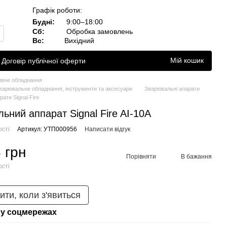
Графік роботи:
Будні:
9:00–18:00
Сб:
Обробка замовлень
Вс:
Вихідний
Мій кошик
Договір публічної оферти
ивне обладнання
варювальне обладнання, інструменти та аксесуари
Зварювальні апарати
ати Signal Fire
ьний аппарат Signal Fire AI-10A
ості
Артикул: УТП000956
Написати відгук
 грн
Порівняти
В бажання
ості
ити, коли з'явиться
у соцмережах