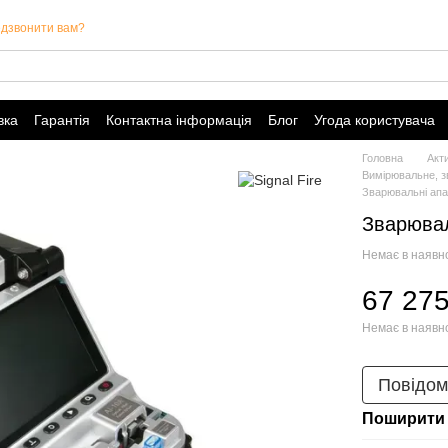
дзвонити вам?
вка
Гарантія
Контактна інформація
Блог
Угода користувача
Головна
Акт
Вимірювальне, з
Зварювальні апар
Зварювал
Немає в наявн
67 275
Немає в наявн
Повідом
Поширити 