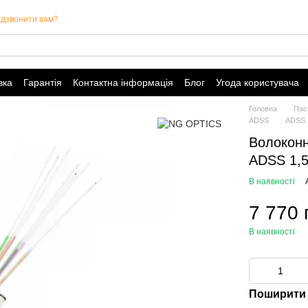
дзвонити вам?
вка
Гарантія
Контактна інформація
Блог
Угода користувача
Головна
Пас
ADSS
ADSS
Волокон
ADSS 1,5
В наявності
7 770 
В наявності
Поширити 