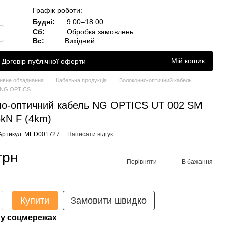
Графік роботи:
Будні:
9:00–18:00
Сб:
Обробка замовлень
Вс:
Вихідний
Мій кошик
Договір публічної оферти
ивне обладнання
Кабельна продукція
Волоконно-оптичний кабель
 NG OPTICS
но-оптичний кабель NG OPTICS UT 002 SM
kN F (4km)
Артикул: MED001727
Написати відгук
грн
Порівняти
В бажання
Купити
Замовити швидко
у соцмережах