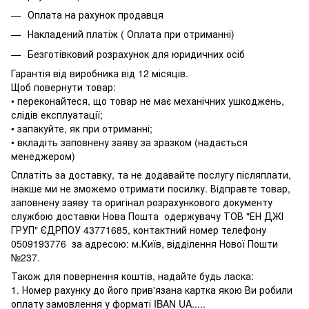
Оплата на рахунок продавця
Накладений платіж ( Оплата при отриманні)
Безготівковий розрахунок для юридичних осіб
Гарантія від виробника від 12 місяців.
Щоб повернути товар:
• переконайтеся, що товар не має механічних ушкоджень,
слідів експлуатації;
• запакуйте, як при отриманні;
• вкладіть заповнену заяву за зразком (надається
менеджером)
Сплатіть за доставку, та не додавайте послугу післяплати,
інакше ми не зможемо отримати посилку. Відправте товар,
заповнену заяву та оригінал розрахункового документу
службою доставки Нова Пошта одержувачу ТОВ "ЕН ДЖІ
ГРУП" ЄДРПОУ 43771685, контактний номер телефону
0509193776 за адресою: м.Київ, відділення Нової Пошти
№237.
Також для повернення коштів, надайте будь ласка:
1. Номер рахунку до його прив'язана картка якою Ви робили
оплату замовлення у форматі IBAN UA.....