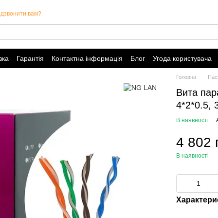
дзвонити вам?
вка
Гарантія
Контактна інформація
Блог
Угода користувача
Головна
Пас
Вита пар
4*2*0.5,
В наявності
4 802 
В наявності
Характери