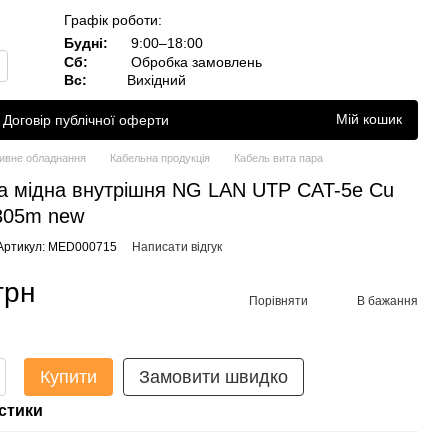
Графік роботи:
Будні:
9:00–18:00
Сб:
Обробка замовлень
Вс:
Вихідний
Мій кошик
Договір публічної оферти
ивне обладнання
Кабельна продукція
Кабель вита пара
а мідна внутрішня NG LAN UTP CAT-5e Cu
 305m new
Артикул: MED000715
Написати відгук
грн
Порівняти
В бажання
Купити
Замовити швидко
стики