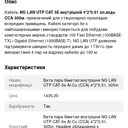
Опис
Кабель
NG LAN UTP CAT 5Е внутрішній 4*2*0.51 ал.мідь
CCA 305м
. призначений для стаціонарної прокладки
всередині приміщень. Кабелі категорії 5e є
найпоширенішими і використовуються для побудови
комп'ютерних мереж стандартів 100 Fast Ethernet (100BASE-
TX) і Gigabit Ethernet (1000BASE-T). NG LAN UTP дозволяє
підтримувати швидкість передачі даних до 1 Гбіт/с при
використанні 4 пар на відрізку кабелю до 100 м.
Характеристики
Назва
Вита пара біметал внутрішня NG LAN
модифікації
UTP CAT-5e Al-Cu (CCA) 4*2*0.51, 305m
Ціна
1435.20
Відображати
Так
Вита пара біметал внутрішня NG LAN
UTP CAT-5e Al-Cu (CCA) 4*2*0.51,
Короткий
305m. Надійне обладнання з