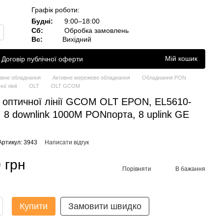
Графік роботи:
Будні:
9:00–18:00
Сб:
Обробка замовлень
Вс:
Вихідний
Мій кошик
Договір публічної оферти
ивне обладнання
Активне мережеве обладнання
Обладнання PON
ої лінії
OLT
OLT GCOM
 оптичної лінії GCOM OLT EPON, EL5610-
 8 downlink 1000M PONпорта, 8 uplink GE
Артикул: 3943
Написати відгук
 грн
Порівняти
В бажання
Купити
Замовити швидко