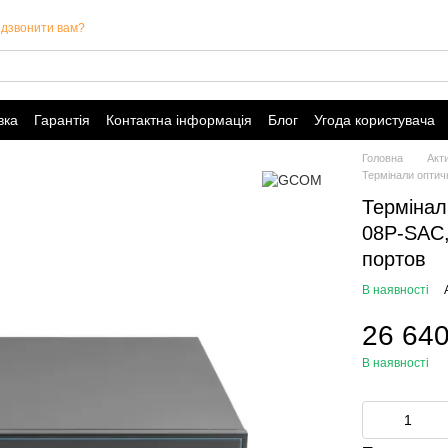
дзвонити вам?
вка
Гарантія
Контактна інформація
Блог
Угода користувача
Головна
Акт
Термінали оптичн
Термінал
08P-SAC,
портов
В наявності
26 640
В наявності