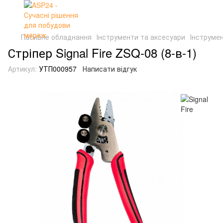
Пасивне обладнання
Інструменти та аксесуари
Інструме
Стріпер Signal Fire ZSQ-08 (8-в-1)
Артикул:
УТП000957
Написати відгук