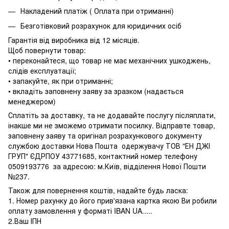
Накладений платіж ( Оплата при отриманні)
Безготівковий розрахунок для юридичних осіб
Гарантія від виробника від 12 місяців.
Щоб повернути товар:
• переконайтеся, що товар не має механічних ушкоджень,
слідів експлуатації;
• запакуйте, як при отриманні;
• вкладіть заповнену заяву за зразком (надається
менеджером)
Сплатіть за доставку, та не додавайте послугу післяплати,
інакше ми не зможемо отримати посилку. Відправте товар,
заповнену заяву та оригінал розрахункового документу
службою доставки Нова Пошта одержувачу ТОВ "ЕН ДЖІ
ГРУП" ЄДРПОУ 43771685, контактний номер телефону
0509193776 за адресою: м.Київ, відділення Нової Пошти
№237.
Також для повернення коштів, надайте будь ласка:
1. Номер рахунку до його прив'язана картка якою Ви робили
оплату замовлення у форматі IBAN UA.....
2.Ваш ІПН