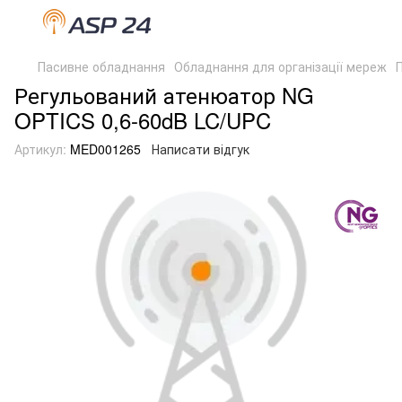
Пасивне обладнання
Обладнання для організації мереж
Регульований атенюатор NG
OPTICS 0,6-60dB LC/UPC
Артикул:
MED001265
Написати відгук