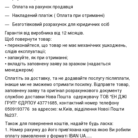
Оплата на рахунок продавця
Накладений платіж ( Оплата при отриманні)
Безготівковий розрахунок для юридичних осіб
Гарантія від виробника від 12 місяців.
Щоб повернути товар:
• переконайтеся, що товар не має механічних ушкоджень,
слідів експлуатації;
• запакуйте, як при отриманні;
• вкладіть заповнену заяву за зразком (надається
менеджером)
Сплатіть за доставку, та не додавайте послугу післяплати,
інакше ми не зможемо отримати посилку. Відправте товар,
заповнену заяву та оригінал розрахункового документу
службою доставки Нова Пошта одержувачу ТОВ "ЕН ДЖІ
ГРУП" ЄДРПОУ 43771685, контактний номер телефону
0509193776 за адресою: м.Київ, відділення Нової Пошти
№237.
Також для повернення коштів, надайте будь ласка:
1. Номер рахунку до його прив'язана картка якою Ви робили
оплату замовлення у форматі IBAN UA.....