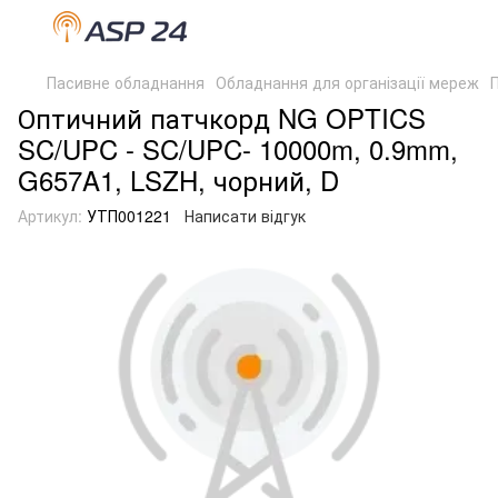
Пасивне обладнання
Обладнання для організації мереж
Оптичний патчкорд NG OPTICS
SC/UPC - SC/UPC- 10000m, 0.9mm,
G657A1, LSZH, чорний, D
Артикул:
УТП001221
Написати відгук