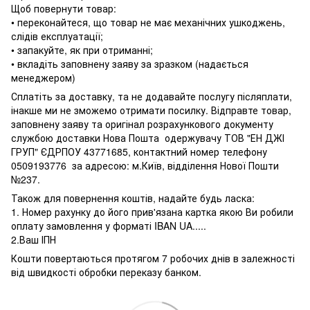
Щоб повернути товар:
• переконайтеся, що товар не має механічних ушкоджень,
слідів експлуатації;
• запакуйте, як при отриманні;
• вкладіть заповнену заяву за зразком (надається
менеджером)
Сплатіть за доставку, та не додавайте послугу післяплати,
інакше ми не зможемо отримати посилку. Відправте товар,
заповнену заяву та оригінал розрахункового документу
службою доставки Нова Пошта одержувачу ТОВ "ЕН ДЖІ
ГРУП" ЄДРПОУ 43771685, контактний номер телефону
0509193776 за адресою: м.Київ, відділення Нової Пошти
№237.
Також для повернення коштів, надайте будь ласка:
1. Номер рахунку до його прив'язана картка якою Ви робили
оплату замовлення у форматі IBAN UA.....
2.Ваш ІПН
Кошти повертаються протягом 7 робочих днів в залежності
від швидкості обробки переказу банком.