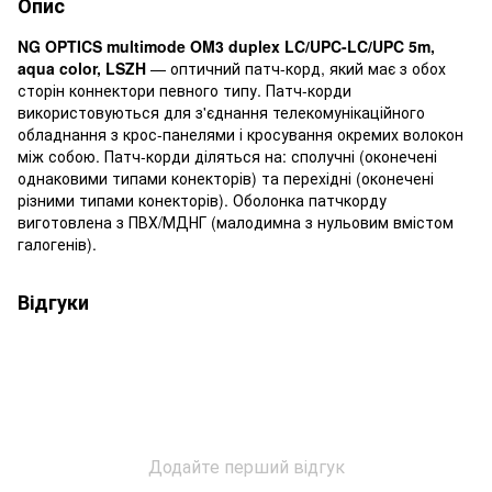
Опис
NG OPTICS multimode OM3 duplex LC/UPC-LC/UPC 5m,
aqua color, LSZH
— оптичний патч-корд, який має з обох
сторін коннектори певного типу. Патч-корди
використовуються для з'єднання телекомунікаційного
обладнання з крос-панелями і кросування окремих волокон
між собою. Патч-корди діляться на: сполучні (оконечені
однаковими типами конекторів) та перехідні (оконечені
різними типами конекторів). Оболонка патчкорду
виготовлена з ПВХ/МДНГ (малодимна з нульовим вмістом
галогенів).
Відгуки
Додайте перший відгук