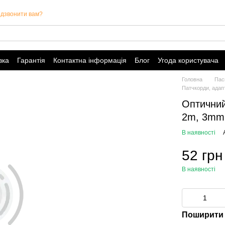
дзвонити вам?
вка
Гарантія
Контактна інформація
Блог
Угода користувача
Головна
Пас
Патчкорди, адапт
Оптични
2m, 3mm,
В наявності
52 грн
В наявності
Поширити 