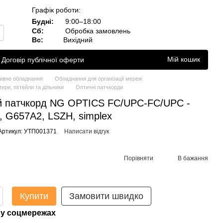
Графік роботи:
Будні:
9:00–18:00
Сб:
Обробка замовлень
Вс:
Вихідний
Мій кошик
Договір публічної оферти
ивне обладнання
Обладнання для організації мереж
ери, пігтейли та дільники
Оптичні патчкорди
й патчкорд NG OPTICS FC/UPC-FC/UPC -
 G657A2, LSZH, simplex
Артикул: УТП001371
Написати відгук
Порівняти
В бажання
Купити
Замовити швидко
у соцмережах