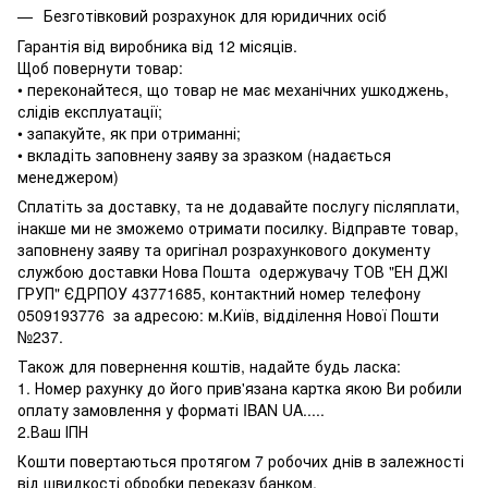
Безготівковий розрахунок для юридичних осіб
Гарантія від виробника від 12 місяців.
Щоб повернути товар:
• переконайтеся, що товар не має механічних ушкоджень,
слідів експлуатації;
• запакуйте, як при отриманні;
• вкладіть заповнену заяву за зразком (надається
менеджером)
Сплатіть за доставку, та не додавайте послугу післяплати,
інакше ми не зможемо отримати посилку. Відправте товар,
заповнену заяву та оригінал розрахункового документу
службою доставки Нова Пошта одержувачу ТОВ "ЕН ДЖІ
ГРУП" ЄДРПОУ 43771685, контактний номер телефону
0509193776 за адресою: м.Київ, відділення Нової Пошти
№237.
Також для повернення коштів, надайте будь ласка:
1. Номер рахунку до його прив'язана картка якою Ви робили
оплату замовлення у форматі IBAN UA.....
2.Ваш ІПН
Кошти повертаються протягом 7 робочих днів в залежності
від швидкості обробки переказу банком.