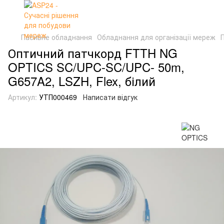
Пасивне обладнання
Обладнання для організації мереж
Оптичний патчкорд FTTH NG
OPTICS SC/UPC-SC/UPC- 50m,
G657A2, LSZH, Flex, білий
Артикул:
УТП000469
Написати відгук