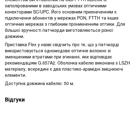
заполірованими в заводських умовах оптичними
конекторами SC/UPC. Його основним призначенням є
підключення абонентів у мережах PON, FTTH та інших
оптичних мережах з глибоким проникненням оптики. Для
більшої зручності патчкорди виготовляються різної
довжини.
Приставка Flex у назві свідчить про те, що у патчкорді
використовується одномодове оптичне волокно зі
зменшеними втратами при згинанні, яке відповідає
рекомендаціям G.657A2. Оболонка кабелю виконана з LSZH
матеріалу, всередині є два пластико-арамідні зміцнюючі
елементи.
Доступна довжина кабелю: 50 м.
Відгуки