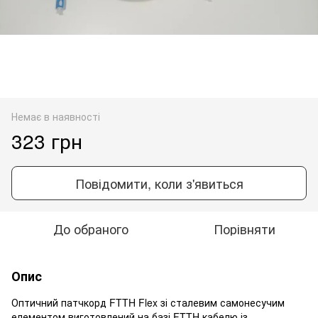
Немає в наявності
323 грн
Повідомити, коли з'явиться
До обраного
Порівняти
Опис
Оптичний патчкорд FTTH Flex зі сталевим самонесучим
елементом виготовлений на базі FTTH кабелю із