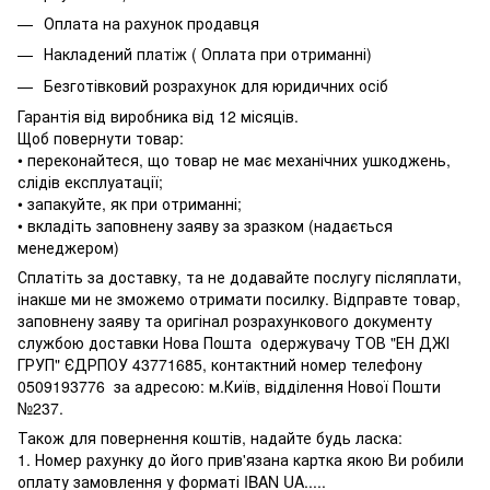
Оплата на рахунок продавця
Накладений платіж ( Оплата при отриманні)
Безготівковий розрахунок для юридичних осіб
Гарантія від виробника від 12 місяців.
Щоб повернути товар:
• переконайтеся, що товар не має механічних ушкоджень,
слідів експлуатації;
• запакуйте, як при отриманні;
• вкладіть заповнену заяву за зразком (надається
менеджером)
Сплатіть за доставку, та не додавайте послугу післяплати,
інакше ми не зможемо отримати посилку. Відправте товар,
заповнену заяву та оригінал розрахункового документу
службою доставки Нова Пошта одержувачу ТОВ "ЕН ДЖІ
ГРУП" ЄДРПОУ 43771685, контактний номер телефону
0509193776 за адресою: м.Київ, відділення Нової Пошти
№237.
Також для повернення коштів, надайте будь ласка:
1. Номер рахунку до його прив'язана картка якою Ви робили
оплату замовлення у форматі IBAN UA.....