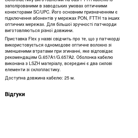
заполірованими в заводських умовах оптичними
конекторами SC/UPC. Його основним призначенням є
підключення абонентів у мережах PON, FTTH та інших
оптичних мережах. Для більшої зручності патчкорди
виготовляються різної довжини.
Приставка Flex у назві свідчить про те, що у патчкорді
використовується одномодове оптичне волокно зі
зменшеними втратами при згинанні, яке відповідає
рекомендаціям G.657A1/G.657A2. Оболонка кабелю
виконана з LSZH матеріалу, всередині є два
силові
елементи
зі склопластику
.
Доступна довжина кабелю: 25 м.
Відгуки