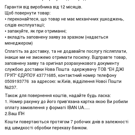
Гарантія від виробника від 12 місяців.
Щоб повернути товар:
• переконайтеся, що товар не має механічних ушкоджень,
слідів експлуатації;
• запакуйте, як при отриманні;
• вкладіть заповнену заяву за зразком (надається
менеджером)
Сплатіть за доставку, та не додавайте послугу післяплати,
інакше ми не зможемо отримати посилку. Відправте товар,
заповнену заяву та оригінал розрахункового документу
службою доставки Нова Пошта одержувачу ТОВ "ЕН ДЖІ
ГРУП" ЄДРПОУ 43771685, контактний номер телефону
0509193776 за адресою: м.Київ, відділення Нової Пошти
№237.
Також для повернення коштів, надайте будь ласка:
1. Номер рахунку до його прив'язана картка якою Ви робили
оплату замовлення у форматі IBAN UA.....
2.Ваш ІПН
Кошти повертаються протягом 7 робочих днів в залежності
від швидкості обробки переказу банком.