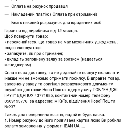
Оплата на рахунок продавця
Накладений платіж ( Оплата при отриманні)
Безготівковий розрахунок для юридичних осіб
Гарантія від виробника від 12 місяців.
Щоб повернути товар:
• переконайтеся, що товар не має механічних ушкоджень,
слідів експлуатації;
• запакуйте, як при отриманні;
• вкладіть заповнену заяву за зразком (надається
менеджером)
Сплатіть за доставку, та не додавайте послугу післяплати,
інакше ми не зможемо отримати посилку. Відправте товар,
заповнену заяву та оригінал розрахункового документу
службою доставки Нова Пошта одержувачу ТОВ "ЕН ДЖІ
ГРУП" ЄДРПОУ 43771685, контактний номер телефону
0509193776 за адресою: м.Київ, відділення Нової Пошти
№237.
Також для повернення коштів, надайте будь ласка:
1. Номер рахунку до його прив'язана картка якою Ви робили
оплату замовлення у форматі IBAN UA.....