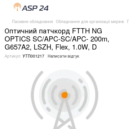
Пасивне обладнання
Обладнання для організації мереж
Оптичний патчкорд FTTH NG
OPTICS SC/APC-SC/APC- 200m,
G657A2, LSZH, Flex, 1.0W, D
Артикул:
УТП001217
Написати відгук