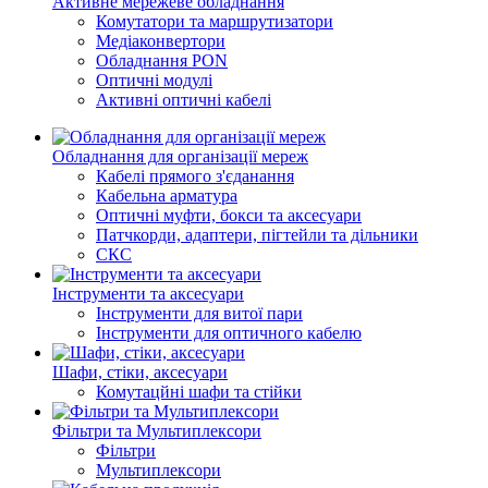
Активне мережеве обладнання
Комутатори та маршрутизатори
Медіаконвертори
Обладнання PON
Оптичні модулі
Активні оптичні кабелі
Обладнання для організації мереж
Кабелі прямого з'єданання
Кабельна арматура
Оптичні муфти, бокси та аксесуари
Патчкорди, адаптери, пігтейли та дільники
СКС
Інструменти та аксесуари
Інструменти для витої пари
Інструменти для оптичного кабелю
Шафи, стіки, аксесуари
Комутацйні шафи та стійки
Фільтри та Мультиплексори
Фільтри
Мультиплексори