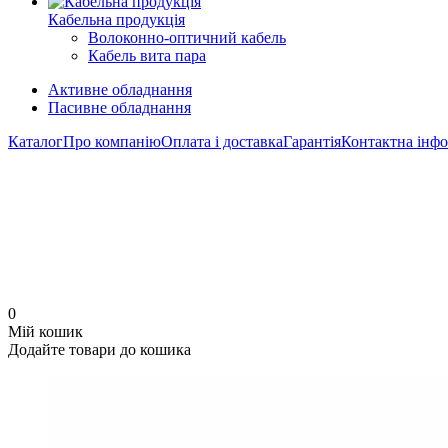
Кабельна продукція
Волоконно-оптичний кабель
Кабель вита пара
Активне обладнання
Пасивне обладнання
Каталог
Про компанію
Оплата і доставка
Гарантія
Контактна інфо
0
Мій кошик
Додайте товари до кошика