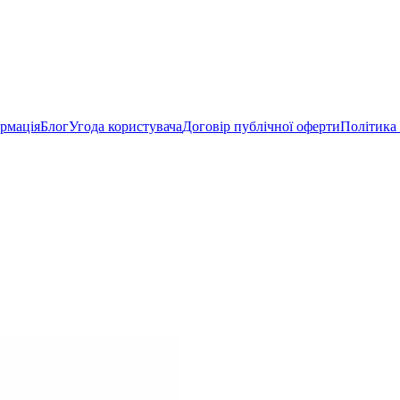
рмація
Блог
Угода користувача
Договір публічної оферти
Політика 