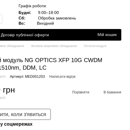
Графік роботи:
Будні:
9:00–18:00
Сб:
Обробка замовлень
Вс:
Вихідний
Мій кошик
Договір публічної оферти
ивне обладнання
Активне мережеве обладнання
Оптичні модулі
й модуль NG OPTICS XFP 10G СWDM
1510nm, DDM, LC
ості
Артикул: MED001203
Написати відгук
 грн
Порівняти
В бажання
ості
ити, коли з'явиться
у соцмережах