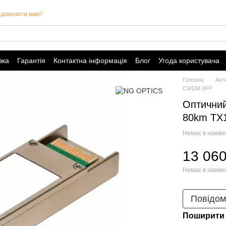
дзвонити вам?
вка
Гарантія
Контактна інформація
Блог
Угода користувача
Головна
Акт
CWDM XFP
Оптични
80km TX
Немає в наявн
13 060
Немає в наявн
Повідом
Поширити 