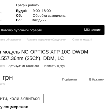
Графік роботи:
Будні:
9:00–18:00
Сб:
Обробка замовлень
Вс:
Вихідний
Мій кошик
Договір публічної оферти
ивне обладнання
Активне мережеве обладнання
Оптичні модулі
й модуль NG OPTICS XFP 10G DWDM
557.36nm (25Ch), DDM, LC
ості
Артикул: MED001090
Написати відгук
 грн
Порівняти
В бажання
ості
ити, коли з'явиться
у соцмережах