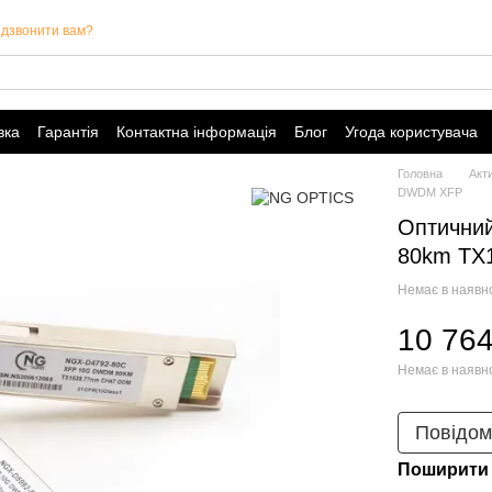
дзвонити вам?
вка
Гарантія
Контактна інформація
Блог
Угода користувача
Головна
Акт
DWDM XFP
Оптични
80km TX1
Немає в наявн
10 764
Немає в наявн
Повідом
Поширити 