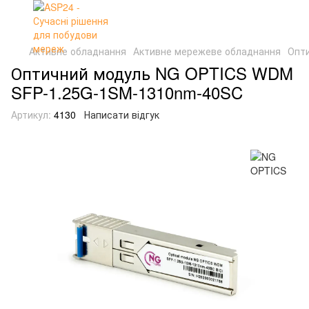
Активне обладнання
Активне мережеве обладнання
Опти
Оптичний модуль NG OPTICS WDM
SFP-1.25G-1SM-1310nm-40SC
Артикул:
4130
Написати відгук