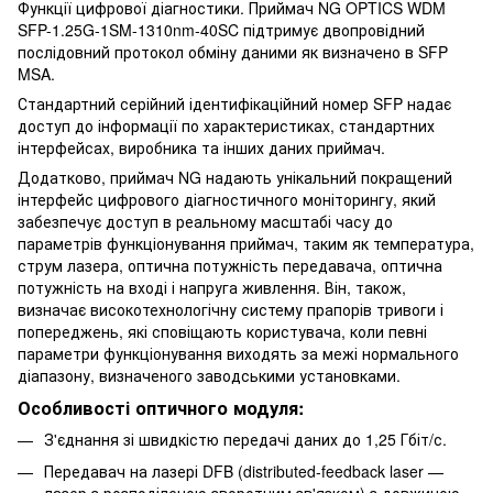
Функції цифрової діагностики. Приймач NG OPTICS WDM
SFP-1.25G-1SM-1310nm-40SC підтримує двопровідний
послідовний протокол обміну даними як визначено в SFP
MSA.
Стандартний серійний ідентифікаційний номер SFP надає
доступ до інформації по характеристиках, стандартних
інтерфейсах, виробника та інших даних приймач.
Додатково, приймач NG надають унікальний покращений
інтерфейс цифрового діагностичного моніторингу, який
забезпечує доступ в реальному масштабі часу до
параметрів функціонування приймач, таким як температура,
струм лазера, оптична потужність передавача, оптична
потужність на вході і напруга живлення. Він, також,
визначає високотехнологічну систему прапорів тривоги і
попереджень, які сповіщають користувача, коли певні
параметри функціонування виходять за межі нормального
діапазону, визначеного заводськими установками.
Особливості оптичного модуля:
З'єднання зі швидкістю передачі даних до 1,25 Гбіт/с.
Передавач на лазері DFB (distributed-feedback laser —
лазер з розподіленою зворотним зв'язком) з довжиною