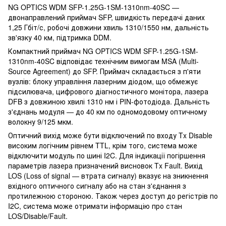
NG OPTICS WDM SFP-1.25G-1SM-1310nm-40SC —
двонаправлений приймач SFP, швидкість передачі даних
1,25 Гбіт/с, робочі довжини хвиль 1310/1550 нм, дальність
зв'язку 40 км, підтримка DDM.
Компактний приймач NG OPTICS WDM SFP-1.25G-1SM-
1310nm-40SC відповідає технічним вимогам MSA (Multi-
Source Agreement) до SFP. Приймач складається з п'яти
вузлів: блоку управління лазерним діодом, що обмежує
підсилювача, цифрового діагностичного монітора, лазера
DFB з довжиною хвилі 1310 нм і PIN-фотодіода. Дальність
з'єднань модуля — до 40 км по одномодовому оптичному
волокну 9/125 мкм.
Оптичний вихід може бути відключений по входу Tx Disable
високим логічним рівнем TTL, крім того, система може
відключити модуль по шині I2C. Для індикації погіршення
параметрів лазера призначений висновок Tx Fault. Вихід
LOS (Loss of signal — втрата сигналу) вказує на зникнення
вхідного оптичного сигналу або на стан з'єднання з
протилежною стороною. Також через доступ до регістрів по
I2C, система може отримати інформацію про стан
LOS/Disable/Fault.