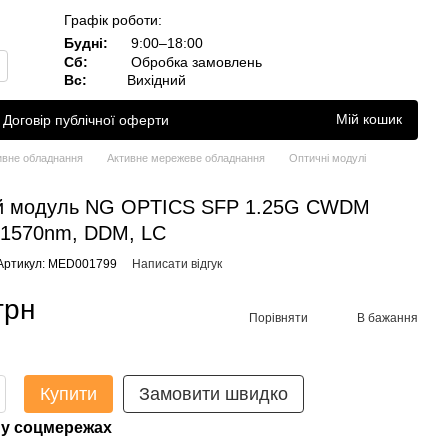
Графік роботи:
Будні:
9:00–18:00
Сб:
Обробка замовлень
Вс:
Вихідний
Мій кошик
Договір публічної оферти
ивне обладнання
Активне мережеве обладнання
Оптичні модулі
й модуль NG OPTICS SFP 1.25G CWDM
 1570nm, DDM, LC
Артикул: MED001799
Написати відгук
грн
Порівняти
В бажання
Купити
Замовити швидко
у соцмережах