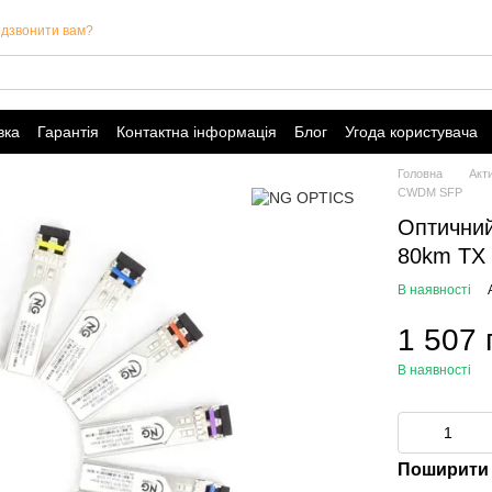
дзвонити вам?
вка
Гарантія
Контактна інформація
Блог
Угода користувача
Головна
Акт
CWDM SFP
Оптични
80km TX
В наявності
1 507 
В наявності
Поширити 