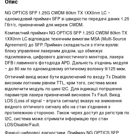
Опис
NG OPTICS SFP 1.25G CWDM 80km TX 1ХХ0nm LC ‒
одномодовий приймач SFP зі швидкістю передачі даних 1.25
Гбіт/с, призначений для мереж CWDM.
Компактний приймач NG OPTICS SFP 1.25G CWDM 80km TX
1ХХ0nm LC відповідає технічним вимогам MSA (Multi-Source
Agreement) до SFP. Приймач складається з п'яти вузлів:
блоку управління лазерним діодом, що обмежує
підсилювача, цифрового діагностичного монітора, лазера
DFB і лавинного фотодіода APD. Дальність з'єднань модуля
‒ до 80 км по одномодовому оптичному волокну 9/125 мкм.
Оптичний вихід може бути відключений по входу Tx Disable
високим логічним рівнем TTL, крім того, система може
відключити модуль по шині I2C. Для індикації погіршення
параметрів лазера призначений висновок Tx Fault. Вихід
LOS (Loss of signal ‒ втрата сигналу) вказує на зникнення
вхідного оптичного сигналу або на стан з'єднання з
протилежною стороною. Також через доступ до регістрів по
I2C, система може отримати інформацію про стан
LOS/Disable/Fault.
Функції цифрової діагностики. Приймач NG OPTICS SFP