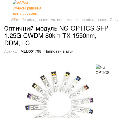
Активне обладнання
Активне мережеве обладнання
Опти
Оптичний модуль NG OPTICS SFP
1.25G CWDM 80km TX 1550nm,
DDM, LC
Артикул:
MED001798
Написати відгук