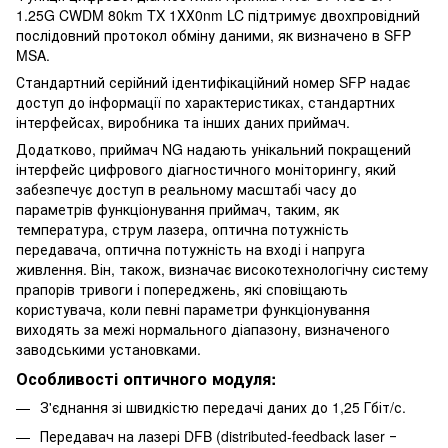
1.25G CWDM 80km TX 1ХХ0nm LC підтримує двохпровідний
послідовний протокол обміну даними, як визначено в SFP
MSA.
Стандартний серійний ідентифікаційний номер SFP надає
доступ до інформації по характеристиках, стандартних
інтерфейсах, виробника та інших даних приймач.
Додатково, приймач NG надають унікальний покращений
інтерфейс цифрового діагностичного моніторингу, який
забезпечує доступ в реальному масштабі часу до
параметрів функціонування приймач, таким, як
температура, струм лазера, оптична потужність
передавача, оптична потужність на вході і напруга
живлення. Він, також, визначає високотехнологічну систему
прапорів тривоги і попереджень, які сповіщають
користувача, коли певні параметри функціонування
виходять за межі нормального діапазону, визначеного
заводськими установками.
Особливості оптичного модуля:
З'єднання зі швидкістю передачі даних до 1,25 Гбіт/с.
Передавач на лазері DFB (distributed-feedback laser ‒