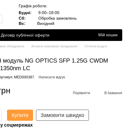
Графік роботи:
Будні:
9:00–18:00
Сб:
Обробка замовлень
Вс:
Вихідний
Мій кошик
Договір публічної оферти
ивне обладнання
Активне мережеве обладнання
Оптичні модулі
й модуль NG OPTICS SFP 1.25G CWDM
 1350nm LC
Артикул: MED000387
Написати відгук
грн
Порівняти
В бажання
Купити
Замовити швидко
у соцмережах