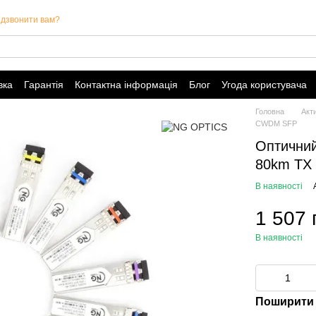
дзвонити вам?
вка
Гарантія
Контактна інформація
Блог
Угода користувача
Головна
Акт
CWDM SFP
Оптични
80km TX
В наявності
1 507 
В наявності
Поширити 