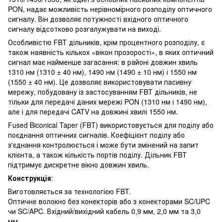
PON, надає можливість нерівномірного розподілу оптичного
сигналу. Він дозволяє потужності вхідного оптичного
сигналу відсотково розгалужувати на виході.
Особливістю FBT дільників, крім процентного розподілу, є
також наявність кількох «вікон прозорості», в яких оптичний
сигнал має найменше загасання: в районі довжин хвиль
1310 нм (1310 ± 40 нм), 1490 нм (1490 ± 10 нм) і 1550 нм
(1550 ± 40 нм). Це дозволяє використовувати пасивну
мережу, побудовану із застосуванням FBT дільників, не
тільки для передачі даних мережі PON (1310 нм і 1490 нм),
але і для передачі CATV на довжині хвилі 1550 нм.
Fused Biconical Taper (FBT) використовується для поділу або
поєднання оптичних сигналів. Коефіцієнт поділу або
з'єднання контролюється і може бути змінений на запит
клієнта, а також кількість портів поділу. Дільник FBT
підтримує дискретне вікно довжин хвиль.
Конструкція
:
Виготовляється за технологією FBT.
Оптичне волокно без конекторів або з конекторами SC/UPC
чи SC/APC. Вхідний/вихідний кабель 0,9 мм, 2,0 мм та 3,0
мм.