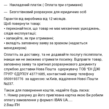
Накладений платіж ( Оплата при отриманні)
Безготівковий розрахунок для юридичних осіб
Гарантія від виробника від 12 місяців.
Щоб повернути товар:
• переконайтеся, що товар не має механічних ушкоджень,
слідів експлуатації;
• запакуйте, як при отриманні;
• вкладіть заповнену заяву за зразком (надається
менеджером)
Сплатіть за доставку, та не додавайте послугу післяплати,
інакше ми не зможемо отримати посилку. Відправте товар,
заповнену заяву та оригінал розрахункового документу
службою доставки Нова Пошта одержувачу ТОВ "ЕН ДЖІ
ГРУП" ЄДРПОУ 43771685, контактний номер телефону
0509193776 за адресою: м.Київ, відділення Нової Пошти
№237.
Також для повернення коштів, надайте будь ласка:
1. Номер рахунку до його прив'язана картка якою Ви робили
оплату замовлення у форматі IBAN UA.....
2.Ваш ІПН