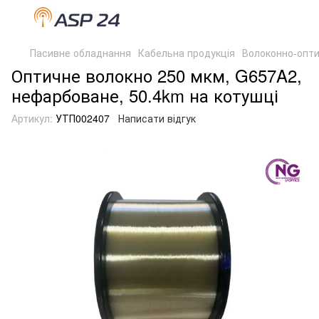
Пасивне обладнання
Кабельна продукція
Волоконно-опти
Оптичне волокно 250 мкм, G657A2,
нефарбоване, 50.4km на котушці
Артикул:
УТП002407
Написати відгук