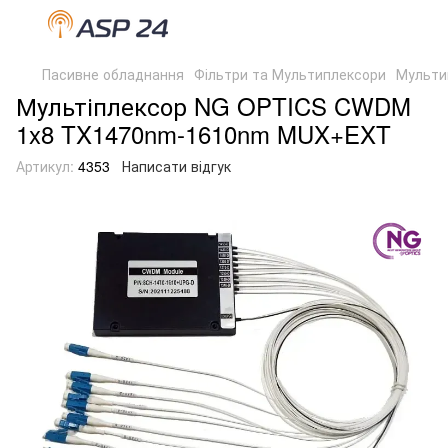
Пасивне обладнання
Фільтри та Мультиплексори
Мульти
Мультіплексор NG OPTICS CWDM
1x8 TX1470nm-1610nm MUX+EXT
Артикул:
4353
Написати відгук