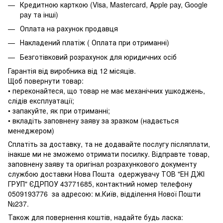
Кредитною карткою (Visa, Mastercard, Apple pay, Google
pay та інші)
Оплата на рахунок продавця
Накладений платіж ( Оплата при отриманні)
Безготівковий розрахунок для юридичних осіб
Гарантія від виробника від 12 місяців.
Щоб повернути товар:
• переконайтеся, що товар не має механічних ушкоджень,
слідів експлуатації;
• запакуйте, як при отриманні;
• вкладіть заповнену заяву за зразком (надається
менеджером)
Сплатіть за доставку, та не додавайте послугу післяплати,
інакше ми не зможемо отримати посилку. Відправте товар,
заповнену заяву та оригінал розрахункового документу
службою доставки Нова Пошта одержувачу ТОВ "ЕН ДЖІ
ГРУП" ЄДРПОУ 43771685, контактний номер телефону
0509193776 за адресою: м.Київ, відділення Нової Пошти
№237.
Також для повернення коштів, надайте будь ласка: