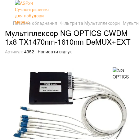
Пасивне обладнання
Фільтри та Мультиплексори
Мульти
Мультіплексор NG OPTICS CWDM
1x8 TX1470nm-1610nm DeMUX+EXT
Артикул:
4352
Написати відгук