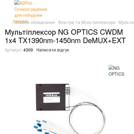
Пасивне обладнання
Фільтри та Мультиплексори
Мульти
Мультіплексор NG OPTICS CWDM
1x4 TX1390nm-1450nm DeMUX+EXT
Артикул:
4309
Написати відгук