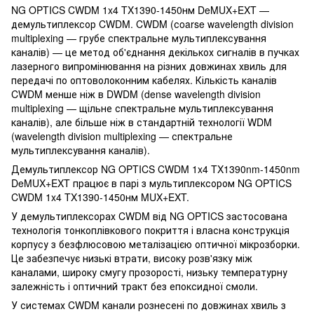
NG OPTICS CWDM 1x4 TX1390-1450нм DeMUX+EXT —
демультиплексор CWDM. CWDM (сoarse wavelength division
multiplexing — грубе спектральне мультиплексування
каналів) — це метод об'єднання декількох сигналів в пучках
лазерного випромінювання на різних довжинах хвиль для
передачі по оптоволоконним кабелях. Кількість каналів
CWDM менше ніж в DWDM (dense wavelength division
multiplexing — щільне спектральне мультиплексування
каналів), але більше ніж в стандартній технології WDM
(wavelength division multiplexing — спектральне
мультиплексування каналів).
Демультиплексор NG OPTICS CWDM 1x4 TX1390nm-1450nm
DeMUX+EXT працює в парі з мультиплексором NG OPTICS
CWDM 1x4 TX1390-1450нм MUX+EXT.
У демультиплексорах CWDM від NG OPTICS застосована
технологія тонкоплівкового покриття і власна конструкція
корпусу з безфлюсовою металізацією оптичної мікрозборки.
Це забезпечує низькі втрати, високу розв'язку між
каналами, широку смугу прозорості, низьку температурну
залежність і оптичний тракт без епоксидної смоли.
У системах CWDM канали рознесені по довжинах хвиль з