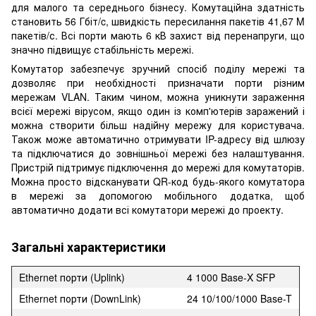
для малого та середнього бізнесу. Комутаційна здатність
становить 56 Гбіт/c, швидкість пересилання пакетів 41,67 M
пакетів/с. Всі порти мають 6 кВ захист від перенапруги, що
значно підвищує стабільність мережі.
Комутатор забезпечує зручний спосіб поділу мережі та
дозволяє при необхідності призначати порти різним
мережам VLAN. Таким чином, можна уникнути зараження
всієї мережі вірусом, якщо один із комп'ютерів заражений і
можна створити більш надійну мережу для користувача.
Також може автоматично отримувати IP-адресу від шлюзу
та підключатися до зовнішньої мережі без налаштування.
Пристрій підтримує підключення до мережі для комутаторів.
Можна просто відсканувати QR-код будь-якого комутатора
в мережі за допомогою мобільного додатка, щоб
автоматично додати всі комутатори мережі до проекту.
Загальні характеристики
Ethernet порти (Uplink)
4 1000 Base-X SFP
Ethernet порти (DownLink)
24 10/100/1000 Base-T