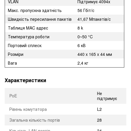
VLAN
Підтримує 4094х
Макс. пропускна здатність
56 Гбіт/с
Швидкість пересилання пакетів
41,67 Мпакетів/с
Таблиця MAC адрес
8 k
Температура роботи
0~50 °C
Портовий сплеск
6 кВ
Розміри
440 x 165 x 44 мм
Вага
2,4 кг
Характеристики
Не
PoE
підтримує
Рівень комутатора
L2
Загальна кількість портів
28
Кількість LAN-портів
24