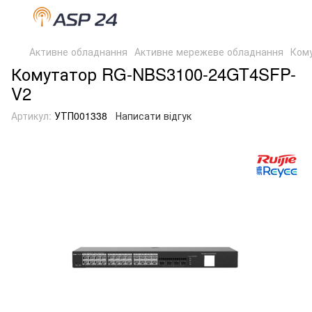
Активне обладнання
Активне мережеве обладнання
Ком
Комутатор RG-NBS3100-24GT4SFP-
V2
Артикул:
УТП001338
Написати відгук