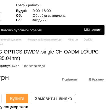
Графік роботи:
Будні:
9:00–18:00
Сб:
Обробка замовлень
Вс:
Вихідний
Мій кошик
Договір публічної оферти
ивне обладнання
Фільтри та Мультиплексори
Фільтри
DWDM
CS
NG OPTICS DWDM single CH OADM LC/UPC
35.04nm)
Артикул: 4757
Написати відгук
грн
Порівняти
В бажання
Купити
Замовити швидко
у соцмережах