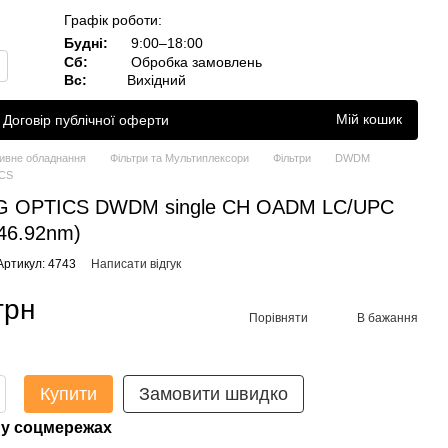
Графік роботи:
Будні:
9:00–18:00
Сб:
Обробка замовлень
Вс:
Вихідний
Мій кошик
Договір публічної оферти
ивне обладнання
Фільтри та Мультиплексори
Фільтри
DWDM
CS
NG OPTICS DWDM single CH OADM LC/UPC
46.92nm)
Артикул: 4743
Написати відгук
грн
Порівняти
В бажання
Купити
Замовити швидко
у соцмережах