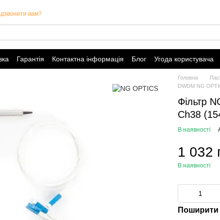
дзвонити вам?
вка
Гарантія
Контактна інформація
Блог
Угода користувача
Головна
Пас
DWDM NG OPTI
Фільтр 
Ch38 (15
В наявності
1 032 
В наявності
Поширити 