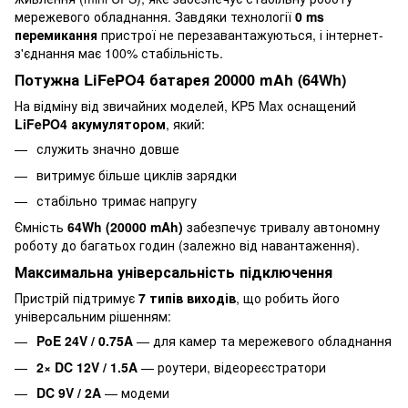
мережевого обладнання. Завдяки технології
0 ms
перемикання
пристрої не перезавантажуються, і інтернет-
з'єднання має 100% стабільність.
Потужна LiFePO4 батарея 20000 mAh (64Wh)
На відміну від звичайних моделей, KP5 Max оснащений
LiFePO4 акумулятором
, який:
служить значно довше
витримує більше циклів зарядки
стабільно тримає напругу
Ємність
64Wh (20000 mAh)
забезпечує тривалу автономну
роботу до багатьох годин (залежно від навантаження).
Максимальна універсальність підключення
Пристрій підтримує
7 типів виходів
, що робить його
універсальним рішенням:
PoE 24V / 0.75A
— для камер та мережевого обладнання
2× DC 12V / 1.5A
— роутери, відеореєстратори
DC 9V / 2A
— модеми