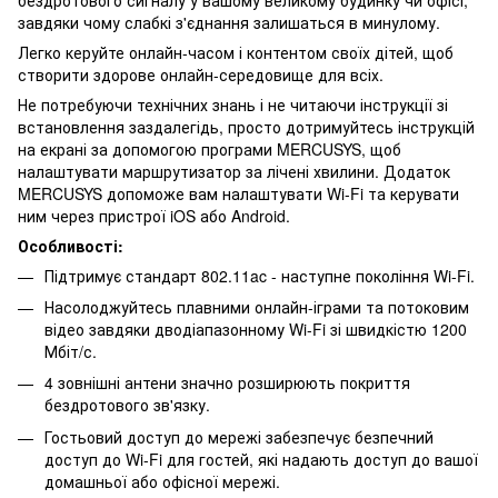
завдяки чому слабкі з'єднання залишаться в минулому.
Легко керуйте онлайн-часом і контентом своїх дітей, щоб
створити здорове онлайн-середовище для всіх.
Не потребуючи технічних знань і не читаючи інструкції зі
встановлення заздалегідь, просто дотримуйтесь інструкцій
на екрані за допомогою програми MERCUSYS, щоб
налаштувати маршрутизатор за лічені хвилини. Додаток
MERCUSYS допоможе вам налаштувати Wi-Fi та керувати
ним через пристрої iOS або Android.
Особливості:
Підтримує стандарт 802.11ac - наступне покоління Wi-Fi.
Насолоджуйтесь плавними онлайн-іграми та потоковим
відео завдяки дводіапазонному Wi-Fi зі швидкістю 1200
Мбіт/с.
4 зовнішні антени значно розширюють покриття
бездротового зв'язку.
Гостьовий доступ до мережі забезпечує безпечний
доступ до Wi-Fi для гостей, які надають доступ до вашої
домашньої або офісної мережі.