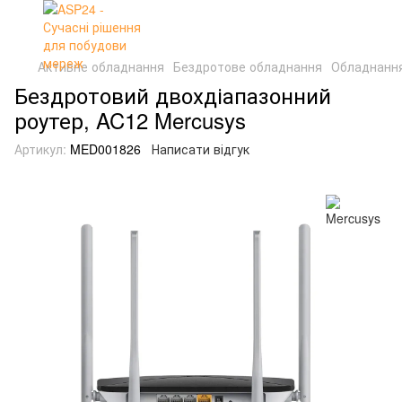
Активне обладнання
Бездротове обладнання
Обладнання
Бездротовий двохдіапазонний
роутер, AC12 Mercusys
Артикул:
MED001826
Написати відгук