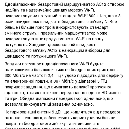
Дводіапазонний бездротовий маршрутизатор AC12 створює
надійну та надзвичайно швидку мережу Wi-Fi,
використовуючи потужний стандарт Wi-Fi 802.11ac, що в 3
рази швидше, ніж швидкість бездротового зв'язку N. Все
більше і більше пристроїв використовують стандарт
змінного струму, і правильний маршрутизатор може
використовувати їх продуктивність Wi-Fi на повну
потужність. Завдяки вдосконаленій швидкості
бездротового зв'язку AC12 є найкращим вибором для
швидшого та потужнішого Wi-Fi.
Завдяки потужності дводіапазонного Wi-Fi будьте
активнішими з більшою кількістю бездротових пристроїв.
300 Мбіт/с на частоті 2,4 ГГц чудово підходить для серфінгу
та електронної пошти, а 867 Мбіт/с у діапазоні 5 ГГц
покриває завдання, що вимагають великої пропускної
здатності, такі як потокове передавання відео в HD-якості
та ігри. Обидва діапазони передаються одночасно, що
дозволяє виконувати ці завдання одночасно.
Чотири зовнішні антени 5 дБі, що живляться від передової
антенної технології, забезпечують користувачам більше
покриття бездротового зв'язку та інтенсивність
бездротового сигналу у вашому великому будинку чи офісі,