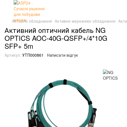
Активне обладнання
Активне мережеве обладнання
Акти
Активний оптичний кабель NG
OPTICS AOC-40G-QSFP+/4*10G
SFP+ 5m
Артикул:
УТП000861
Написати відгук