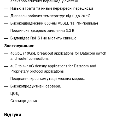
електромагнітних перешкод у системі
Низькі втрати та низькі перехресні перешкоди
Діапазон робочих температур: від 0 до 70 °C
Високошвидкісний 850-нм VCSEL та PIN-приймач
Поодиноке джерело живлення 3,3 В
Відповідає RoHS і не містить свинцю
Застосування:
40GbE і 10GbE break-out applications for Datacom switch
and router connections
40G to 4×10G density applications for Datacom and
Proprietary protocol applications
Поєднання крос-комутації міських мереж.
Високопродуктивні сервери.
ЦОД
Сховища даних
Відгуки