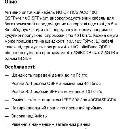
Опис
Активно оптичний кабель NG OPTICS AOC-40G-
QSFP+/4*10G SFP+ 5m високопродуктивний кабель для
багатосмугової передачі даних на короткі відстані до 5 м.
Він об'єднує чотири лінії передачі у кожному напрямі із
сукупної пропускної спроможністю 40 Гбіт/с. Кожна смуга
може працювати на швидкості 10.3125 Гбіт/с. Ці кабелі
також підтримують програми 4 x 10G InfiniBand QDR і
обернено сумісні з програмами 4 x 5GIBDDR і 4 x 2.5G IB з
одним IB SDR.
Особливості:
Швидкість передачі даних до 40 Гбіт/с
Роз'єм A: 1 роз'єм QSFP з номіналом 40 Гбіт/с
Роз'єм B: 4 роз'єми SFP+ з номіналом 10 Гбіт/с
Сумісність із стандартом IEEE 802.3ba 40GBASE-CR4
Чотириканальний повністю пасивний приймач.
Висока надійність
Рішення з найменшим загальним рівнем