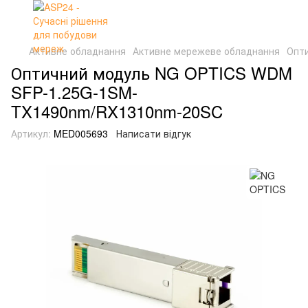
Активне обладнання
Активне мережеве обладнання
Опти
Оптичний модуль NG OPTICS WDM
SFP-1.25G-1SM-
TX1490nm/RX1310nm-20SC
Артикул:
MED005693
Написати відгук