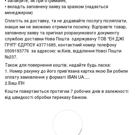
• запакуйте, як при отриманні;
• вкладіть заповнену заяву за зразком (надається
менеджером)
Сплатіть за доставку, та не додавайте послугу післяплати,
інакше ми не зможемо отримати посилку. Відправте товар,
заповнену заяву та оригінал розрахункового документу
службою доставки Нова Пошта одержувачу ТОВ "ЕН ДЖІ
ГРУП" ЄДРПОУ 43771685, контактний номер телефону
0509193776 за адресою: м.Київ, відділення Нової Пошти
№237.
Також для повернення коштів, надайте будь ласка:
1. Номер рахунку до його прив'язана картка якою Ви робили
оплату замовлення у форматі IBAN UA.....
2.Ваш ІПН
Кошти повертаються протягом 7 робочих днів в залежності
від швидкості обробки переказу банком.