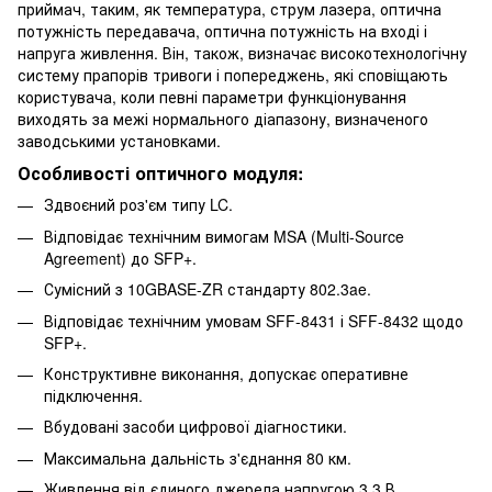
приймач, таким, як температура, струм лазера, оптична
потужність передавача, оптична потужність на вході і
напруга живлення. Він, також, визначає високотехнологічну
систему прапорів тривоги і попереджень, які сповіщають
користувача, коли певні параметри функціонування
виходять за межі нормального діапазону, визначеного
заводськими установками.
Особливості оптичного модуля:
Здвоєний роз'єм типу LC.
Відповідає технічним вимогам MSA (Multi-Source
Agreement) до SFP+.
Сумісний з 10GBASE-ZR стандарту 802.3ae.
Відповідає технічним умовам SFF-8431 і SFF-8432 щодо
SFP+.
Конструктивне виконання, допускає оперативне
підключення.
Вбудовані засоби цифрової діагностики.
Максимальна дальність з'єднання 80 км.
Живлення від єдиного джерела напругою 3,3 В.