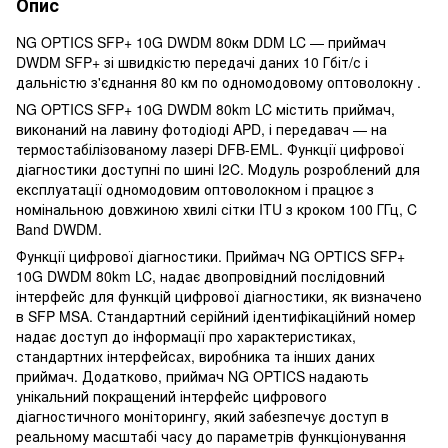
Опис
NG OPTICS SFP+ 10G DWDM 80км DDM LC — приймач
DWDM SFP+ зі швидкістю передачі даних 10 Гбіт/с і
дальністю з'єднання 80 км по одномодовому оптоволокну .
NG OPTICS SFP+ 10G DWDM 80km LC містить приймач,
виконаний на лавину фотодіоді APD, і передавач — на
термостабілізованому лазері DFB-EML. Функції цифрової
діагностики доступні по шині I2C. Модуль розроблений для
експлуатації одномодовим оптоволокном і працює з
номінальною довжиною хвилі сітки ITU з кроком 100 ГГц, C
Band DWDM.
Функції цифрової діагностики. Приймач NG OPTICS SFP+
10G DWDM 80km LC, надає двопровідний послідовний
інтерфейс для функцій цифрової діагностики, як визначено
в SFP MSA. Стандартний серійний ідентифікаційний номер
надає доступ до інформації про характеристиках,
стандартних інтерфейсах, виробника та інших даних
приймач. Додатково, приймач NG OPTICS надають
унікальний покращений інтерфейс цифрового
діагностичного моніторингу, який забезпечує доступ в
реальному масштабі часу до параметрів функціонування