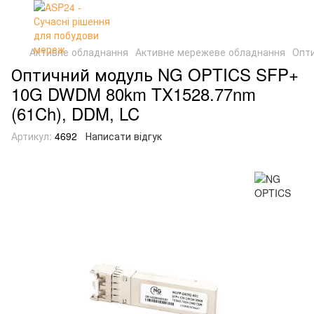
Активне обладнання
Активне мережеве обладнання
Опти
Оптичний модуль NG OPTICS SFP+
10G DWDM 80km TX1528.77nm
(61Ch), DDM, LC
Артикул:
4692
Написати відгук