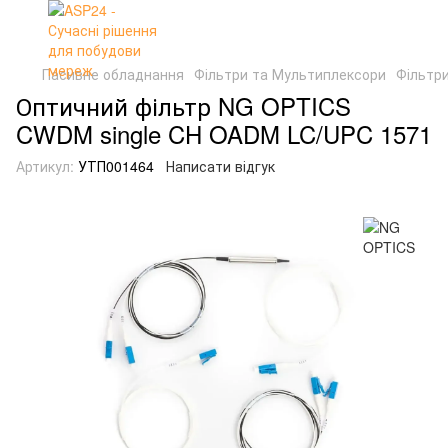
Пасивне обладнання
Фільтри та Мультиплексори
Фільтр
Оптичний фільтр NG OPTICS
CWDM single CH OADM LC/UPC 1571
Артикул:
УТП001464
Написати відгук