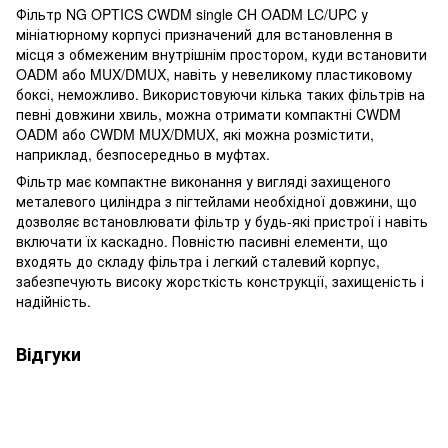
Фільтр NG OPTICS CWDM single CH OADM LC/UPC у
мініатюрному корпусі призначений для встановлення в
місця з обмеженим внутрішнім простором, куди встановити
OADM або MUX/DMUX, навіть у невеликому пластиковому
боксі, неможливо. Використовуючи кілька таких фільтрів на
певні довжини хвиль, можна отримати компактні CWDM
OADM або CWDM MUX/DMUX, які можна розмістити,
наприклад, безпосередньо в муфтах.
Фільтр має компактне виконання у вигляді захищеного
металевого циліндра з пігтейлами необхідної довжини, що
дозволяє встановлювати фільтр у будь-які пристрої і навіть
включати їх каскадно. Повністю пасивні елементи, що
входять до складу фільтра і легкий сталевий корпус,
забезпечують високу жорсткість конструкції, захищеність і
надійність.
Відгуки