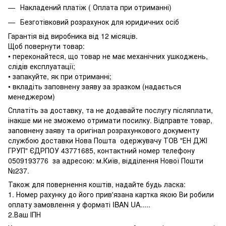
Накладений платіж ( Оплата при отриманні)
Безготівковий розрахунок для юридичних осіб
Гарантія від виробника від 12 місяців.
Щоб повернути товар:
• переконайтеся, що товар не має механічних ушкоджень,
слідів експлуатації;
• запакуйте, як при отриманні;
• вкладіть заповнену заяву за зразком (надається
менеджером)
Сплатіть за доставку, та не додавайте послугу післяплати,
інакше ми не зможемо отримати посилку. Відправте товар,
заповнену заяву та оригінал розрахункового документу
службою доставки Нова Пошта одержувачу ТОВ "ЕН ДЖІ
ГРУП" ЄДРПОУ 43771685, контактний номер телефону
0509193776 за адресою: м.Київ, відділення Нової Пошти
№237.
Також для повернення коштів, надайте будь ласка:
1. Номер рахунку до його прив'язана картка якою Ви робили
оплату замовлення у форматі IBAN UA.....
2.Ваш ІПН