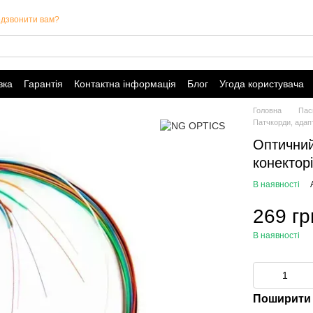
дзвонити вам?
вка
Гарантія
Контактна інформація
Блог
Угода користувача
Головна
Пас
Патчкорди, адапт
Оптичний
конектор
В наявності
269 гр
В наявності
Поширити 