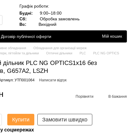
Графік роботи:
Будні:
9:00–18:00
Сб:
Обробка замовлень
Вс:
Вихідний
Мій кошик
Договір публічної оферти
ивне обладнання
Обладнання для організації мереж
ери, пігтейли та дільники
Оптичні дільники
PLC
PLC NG OPTICS
 дільник PLC NG OPTICS1х16 без
ів, G657A2, LSZH
Артикул: УТП001064
Написати відгук
н
Порівняти
В бажання
Купити
Замовити швидко
у соцмережах