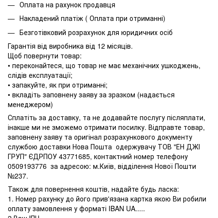
Оплата на рахунок продавця
Накладений платіж ( Оплата при отриманні)
Безготівковий розрахунок для юридичних осіб
Гарантія від виробника від 12 місяців.
Щоб повернути товар:
• переконайтеся, що товар не має механічних ушкоджень,
слідів експлуатації;
• запакуйте, як при отриманні;
• вкладіть заповнену заяву за зразком (надається
менеджером)
Сплатіть за доставку, та не додавайте послугу післяплати,
інакше ми не зможемо отримати посилку. Відправте товар,
заповнену заяву та оригінал розрахункового документу
службою доставки Нова Пошта одержувачу ТОВ "ЕН ДЖІ
ГРУП" ЄДРПОУ 43771685, контактний номер телефону
0509193776 за адресою: м.Київ, відділення Нової Пошти
№237.
Також для повернення коштів, надайте будь ласка:
1. Номер рахунку до його прив'язана картка якою Ви робили
оплату замовлення у форматі IBAN UA.....